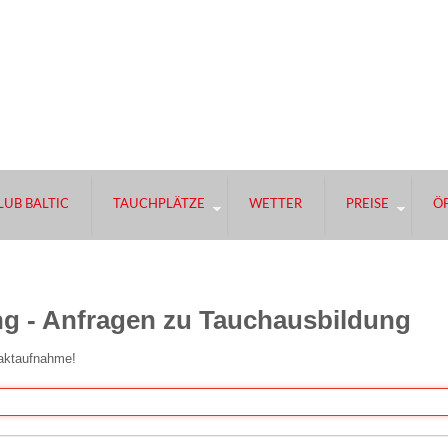
UB BALTIC
TAUCHPLÄTZE
WETTER
PREISE
Ö
g - Anfragen zu Tauchausbildung
taktaufnahme!