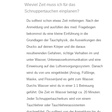
TAUCHPLÄTZE
Wieviel Zeit muss ich für das
Schnuppertauchen einplanen?
Landtauchgänge in der Ostsee vor der Basis
Du solltest schon etwas Zeit mitbringen. Nach der
Das Hausriff vor der Tauchbasis Baltic
Anmeldung und ausfüllen des med. Fragebogen
bekommst du eine kleine Einführung in die
Steingarten
Grundlagen der Tauchphysik, die Auswirkungen des
Schülerboje
Drucks auf deinen Körper und die daraus
resultierenden Gefahren, richtige Verhalten im und
Bootsausfahrten Zone A
unter Wasser, Unterwasserkommunikation und eine
Einweisung auf das Luftversorgungssystem. Danach
Kleines Steinfeld
wirst du von uns eingekleidet (Anzug, Füßlinge,
Maske, und Flossen)und es geht zum Wasser.
Geröllfeld
Durchs Wasser wirst du in einer 1:1 Betreuung
Großes Steinfeld
geführt. Die Zeit im Wasser beträgt ca. 20 Minuten.
Jeder Schnuppertaucherkurs wird von einem
Bootsausfahrten Zone B
Tauchlehrer oder Tauchlehrerassistenten
durchgeführt. Du solltest von der Anmeldung bis du