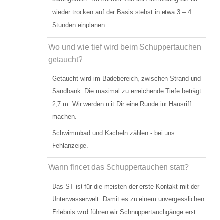
Bootsausfahrten Zone C
wieder trocken auf der Basis stehst in etwa 3 – 4
Künstliches Riff Nienhagen
Stunden einplanen.
WETTER
Wo und wie tief wird beim Schuppertauchen
getaucht?
PREISE
Getaucht wird im Badebereich, zwischen Strand und
Grundpreise Tauchbasis
Sandbank. Die maximal zu erreichende Tiefe beträgt
2,7 m. Wir werden mit Dir eine Runde im Hausriff
Preise Ausfahrten
machen.
Preise Ausbildung
Schwimmbad und Kacheln zählen - bei uns
Fehlanzeige.
ÖFFNUNGSZEITEN
Wann findet das Schuppertauchen statt?
TERMINE
Das ST ist für die meisten der erste Kontakt mit der
KONTAKT
Unterwasserwelt. Damit es zu einem unvergesslichen
Erlebnis wird führen wir Schnuppertauchgänge erst
Kontaktformular