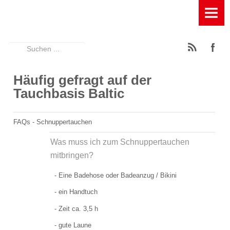
HOME
TAUCHBASIS
Suchen
News
...
Häufig gefragt auf der
Ausstattung der Tauchbasis
Tauchbasis Baltic
Füllstation für Pressluft, Kompressor und Leihflaschen
FAQs - Schnuppertauchen
Geräumige Terasse mit Entspannungsfaktor
Was muss ich zum Schnuppertauchen
Großes Spühlbecken mit Wasserfilterung
mitbringen?
Großes Umkleidezelt
- Eine Badehose oder Badeanzug / Bikini
- ein Handtuch
Rödeltische zum Auf- und Abbau der Tauchgeräte
- Zeit ca. 3,5 h
Schattiger Trockenplatz
- gute Laune