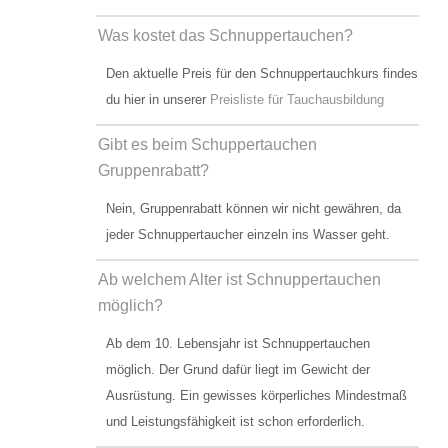
Schulungsraum für die Tauchausbildung
Was kostet das Schnuppertauchen?
Verkauf und Vermietung von Ausrüstung
Den aktuelle Preis für den Schnuppertauchkurs findes
du hier in unserer
Preisliste für Tauchausbildung
Das Team der Tauchbasis
Gibt es beim Schuppertauchen
AUSBILDUNG
Gruppenrabatt?
Schnuppertauchen in der Ostsee
Nein, Gruppenrabatt können wir nicht gewähren, da
jeder Schnuppertaucher einzeln ins Wasser geht.
Tauchausbildung SSI
Ab welchem Alter ist Schnuppertauchen
Werde SSI Dive Professional
möglich?
Termine Tauchausbildung
Ab dem 10. Lebensjahr ist Schnuppertauchen
Anfrage Tauchausbildung
möglich. Der Grund dafür liegt im Gewicht der
Ausrüstung. Ein gewisses körperliches Mindestmaß
TAUCHCLUB BALTIC
und Leistungsfähigkeit ist schon erforderlich.