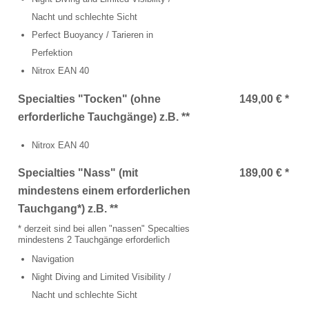
TAUCHPLÄTZE
Nacht und schlechte Sicht
Perfect Buoyancy / Tarieren in
Landtauchgänge in der Ostsee vor der Basis
Perfektion
Das Hausriff vor der Tauchbasis Baltic
Nitrox EAN 40
Steingarten
Specialties "Tocken" (ohne
149,00 € *
erforderliche Tauchgänge) z.B. **
Schülerboje
Nitrox EAN 40
Bootsausfahrten Zone A
Specialties "Nass" (mit
189,00 € *
Kleines Steinfeld
mindestens einem erforderlichen
Tauchgang*) z.B. **
Geröllfeld
* derzeit sind bei allen "nassen" Specalties
mindestens 2 Tauchgänge erforderlich
Großes Steinfeld
Navigation
Night Diving and Limited Visibility /
Bootsausfahrten Zone B
Nacht und schlechte Sicht