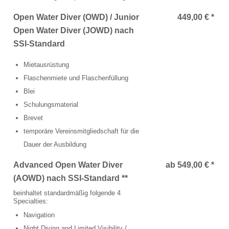
Schulungsraum für die Tauchausbildung
Open Water Diver (OWD) / Junior
449,00 € *
Open Water Diver (JOWD) nach
Verkauf und Vermietung von Ausrüstung
SSI-Standard
Das Team der Tauchbasis
Mietausrüstung
AUSBILDUNG
Flaschenmiete und Flaschenfüllung
Blei
Schnuppertauchen in der Ostsee
Schulungsmaterial
Brevet
Tauchausbildung SSI
temporäre Vereinsmitgliedschaft für die
Werde SSI Dive Professional
Dauer der Ausbildung
Advanced Open Water Diver
ab 549,00 € *
Termine Tauchausbildung
(AOWD) nach SSI-Standard **
Anfrage Tauchausbildung
beinhaltet standardmäßig folgende 4
Specialties:
TAUCHCLUB BALTIC
Navigation
Night Diving and Limited Visibility /