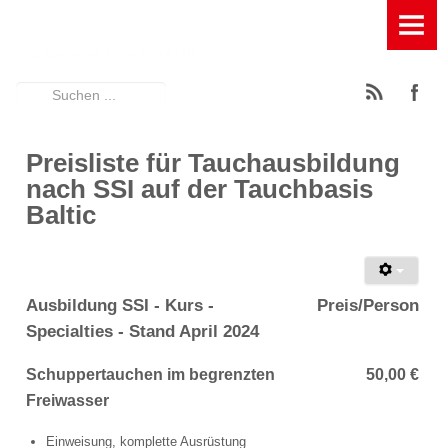
HOME
TAUCHBASIS
Suchen
News
...
Ausstattung der Tauchbasis
Preisliste für Tauchausbildung
nach SSI auf der Tauchbasis
Füllstation für Pressluft, Kompressor und Leihflaschen
Baltic
Geräumige Terasse mit Entspannungsfaktor
Großes Spühlbecken mit Wasserfilterung
Ausbildung SSI - Kurs -
Preis/Person
Specialties - Stand April 2024
Großes Umkleidezelt
Schuppertauchen im begrenzten
50,00 €
Rödeltische zum Auf- und Abbau der Tauchgeräte
Freiwasser
Schattiger Trockenplatz
Einweisung, komplette Ausrüstung