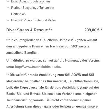
Bootsausfahrten Zone C
Boat Diving / Bootstauchen
Perfect Buoyancy / Tarieren in
Künstliches Riff Nienhagen
Perfektion
Photo & Video / Foto und Video
WETTER
Diver Stress & Rescue **
299,00 € *
PREISE
* für Vollmitglieder des Tauchclub Baltic e.V. - geben wir auf
Grundpreise Tauchbasis
den angegebene Preis einen Nachlass von 50% weitere
zusätzliche Benefits.
Preise Ausfahrten
Um Mitglied zu werden, schaut auf die Homepage des Vereins
Preise Ausbildung
unter
http://www.tauchclubbaltic.de
.
** Die weiterführende Ausbildung zum SSI AOWD und SSI
ÖFFNUNGSZEITEN
Masterdiver beinhaltet das Kursmaterial, Tauchflaschenmiete,
TERMINE
Luft, die Tagespauschale für den/die Ausbildungstage auf der
Basis, Blei und Brevet. Sie setzt das Vorhandensein eigener
KONTAKT
Tauchausrüstung voraus. Bei nicht vorhandener eigener
Ausrüstung kann diese - ganz oder teilweise - gemäß unserer
Kontaktformular