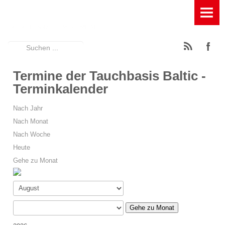
HOME
TAUCHBASIS
Suchen
News
...
Termine der Tauchbasis Baltic -
Ausstattung der Tauchbasis
Terminkalender
Füllstation für Pressluft, Kompressor und Leihflaschen
Nach Jahr
Nach Monat
Geräumige Terasse mit Entspannungsfaktor
Nach Woche
Großes Spühlbecken mit Wasserfilterung
Heute
Gehe zu Monat
Großes Umkleidezelt
Rödeltische zum Auf- und Abbau der Tauchgeräte
Gehe zu Monat
Schattiger Trockenplatz