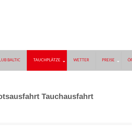
UB BALTIC
TAUCHPLÄTZE
WETTER
PREISE
Ö
otsausfahrt Tauchausfahrt